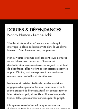
DOUTES & DÉPENDANCES
Nancy Huston - Lembe Lokk
"Doutes et dépendances" est un spectacle qui
interroge la place de la maternité dans la vie d'une
femme... d'une femme artiste, qui plus est.
Nancy Huston et Lembe Lokk croisent leurs écritures
sur ce thème avec beaucoup d'humour et
d'autodérision, mais aussi avec un regard cru et brut
de décoffrage. Elles ne font de concession ni pour soi
ni pour l'Autre, tout en exprimant une tendresse
amusée pour nos failles et défaillances.
Les textes et poésies ciselés de ces deux autrices
engagées dialoguent entre eux, mais aussi avec le
piano préparé de François Marillier, compositeur et
interprète hors pair, et les ébouriffantes images de
Francis Jolly, spécialement conçues pour le projet.
Chaque représentation est unique, comme un
dialogue autour d'un même sujet qui ne peut jamais se