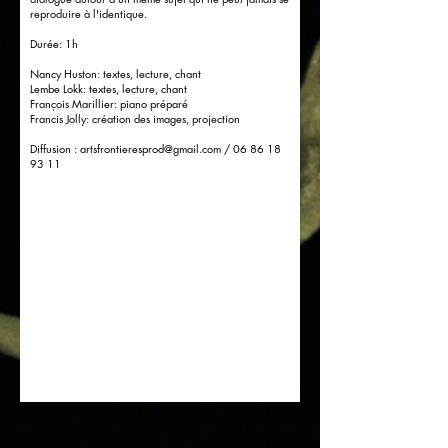
reproduire à l'identique.
Durée: 1h
Nancy Huston: textes, lecture, chant
Lembe Lokk: textes, lecture, chant
François Marillier: piano préparé
Francis Jolly: création des images, projection
Diffusion :
artsfrontieresprod@gmail.com
/
06 86 18
93 11